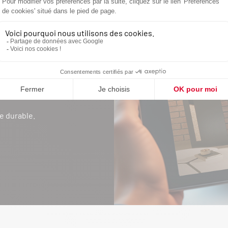
DE VOTRE
AUFFAGE
ment ? Poêle à bois
ez par une
e durable.