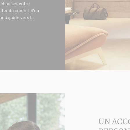
z chauffer votre
iter du confort d’un
ous guide vers la
UN AC