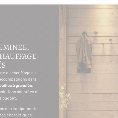
EMINEE,
CHAUFFAGE
ÉS
ste du chauffage au
s accompagnons dans
poêles à granulés
,
 solutions adaptées à
re budget.
ons des équipements
ces énergétiques,